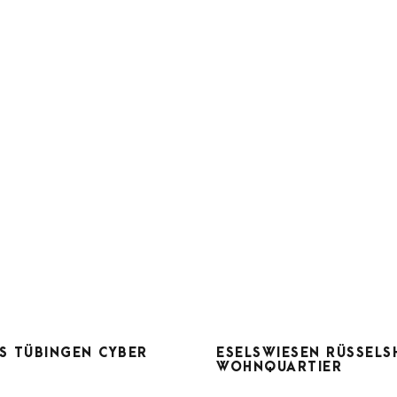
ESELSWIESEN
RKHAUS TÜBINGEN
RÜSSELSHEIM
S TÜBINGEN CYBER
ESELSWIESEN RÜSSELS
CYBER VALLEY
WOHNQUARTIE
WOHNQUARTIER