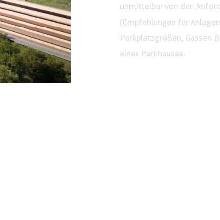
unmittelbar von den Anfor
(Empfehlungen für Anlagen
Parkplatzgrößen, Gassen B
eines Parkhauses.