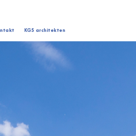
ntakt
KG5 architekten