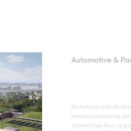
Automotive & Pa
Bauauf
Ein Parkhaus stellt die kl
kompakte Ausnutzung des 
erforderlichen Raum zu geb